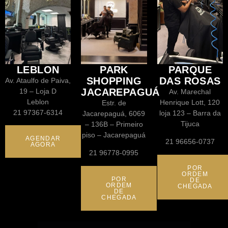
LEBLON
PARK
PARQUE
SHOPPING
DAS ROSAS
Av. Ataulfo de Paiva,
JACAREPAGUÁ
19 – Loja D
Av. Marechal
Leblon
Henrique Lott, 120
Estr. de
21 97367-6314
loja 123 – Barra da
Jacarepaguá, 6069
Tijuca
– 136B – Primeiro
piso – Jacarepaguá
AGENDAR
21 96656-0737
AGORA
21 96778-0995
POR
ORDEM
POR
DE
ORDEM
CHEGADA
DE
CHEGADA