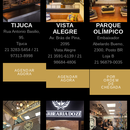
TIJUCA
VISTA
PARQUE
ALEGRE
OLÍMPICO
Rua Antonio Basilio,
95.
Av. Brás de Pina,
Embaixador
Tijuca
2095
Abelardo Bueno,
21 3283-5454 / 21
Vista Alegre
2300, Posto BR
97313-8998
21 3591-6139 / 21
Loja B
98684-4806
21 96879-0035
AGENDAR
AGORA
AGENDAR
POR
AGORA
ORDEM
DE
CHEGADA