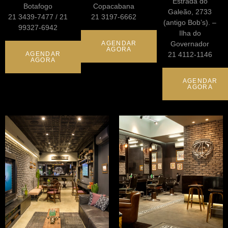
Estrada do
Botafogo
Copacabana
Galeão, 2733
21 3439-7477 / 21
21 3197-6662
(antigo Bob’s). –
99327-6942
Ilha do
AGENDAR
Governador
AGORA
AGENDAR
21 4112-1146
AGORA
AGENDAR
AGORA