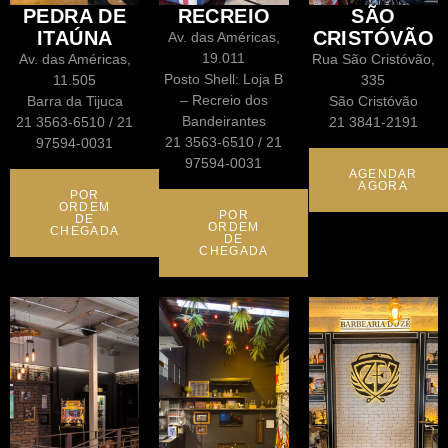
PEDRA DE
RECREIO
SÃO
ITAÚNA
CRISTÓVÃO
Av. das Américas,
19.011
Av. das Américas,
Rua São Cristóvão,
Posto Shell: Loja B
11.505
335
– Recreio dos
Barra da Tijuca
São Cristóvão
Bandeirantes
21 3563-6510 / 21
21 3841-2191
21 3563-6510 / 21
97594-0031
97594-0031
AGENDAR
AGORA
POR
ORDEM
POR
DE
ORDEM
CHEGADA
DE
CHEGADA