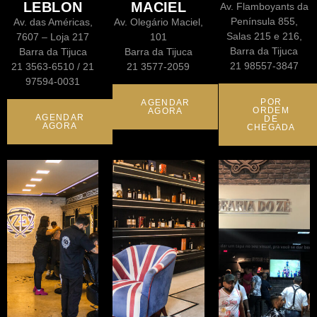
LEBLON
MACIEL
Av. Flamboyants da
Península 855,
Av. das Américas,
Av. Olegário Maciel,
Salas 215 e 216,
7607 – Loja 217
101
Barra da Tijuca
Barra da Tijuca
Barra da Tijuca
21 98557-3847
21 3563-6510 / 21
21 3577-2059
97594-0031
POR
AGENDAR
ORDEM
AGORA
AGENDAR
DE
AGORA
CHEGADA