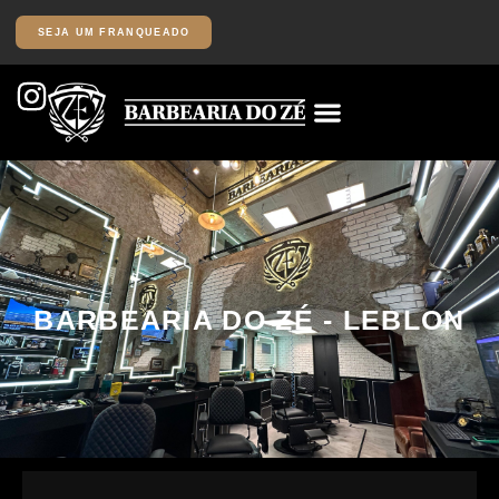
SEJA UM FRANQUEADO
BARBEARIA DO ZÉ - LEBLON
Av. das Américas, 19.011 Posto Shell: Loja B – Recreio dos